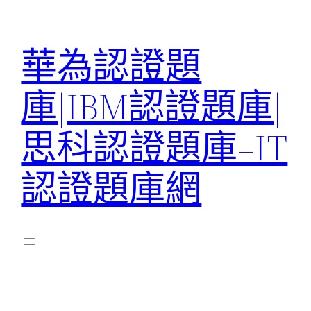
跳
至
華為認證題
主
要
庫|IBM認證題庫|
內
容
思科認證題庫–IT
認證題庫網