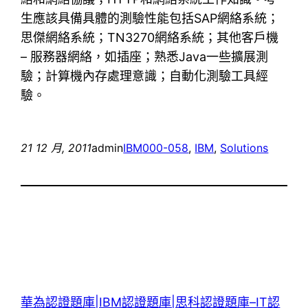
生應該具備具體的測驗性能包括SAP網絡系統；
思傑網絡系統；TN3270網絡系統；其他客戶機
– 服務器網絡，如插座；熟悉Java一些擴展測
驗；計算機內存處理意識；自動化測驗工具經
驗。
21 12 月, 2011
admin
IBM
000-058
, 
IBM
, 
Solutions
華為認證題庫|IBM認證題庫|思科認證題庫–IT認