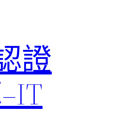
M認證
IT