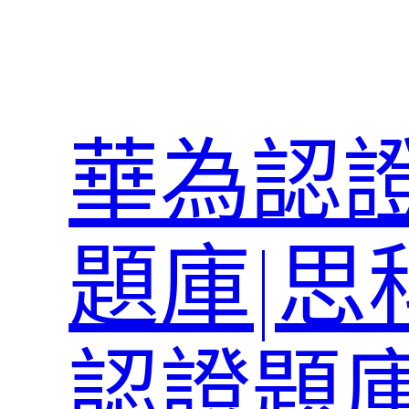
跳
至
主
要
內
華為認證
容
題庫|思
認證題