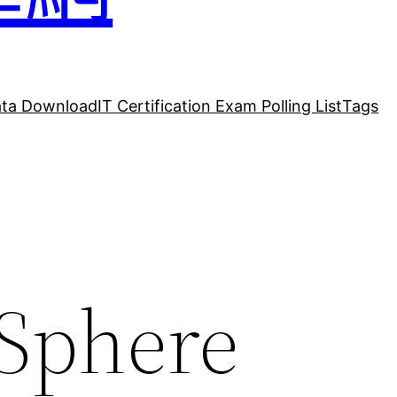
ta Download
IT Certification Exam Polling List
Tags
Sphere