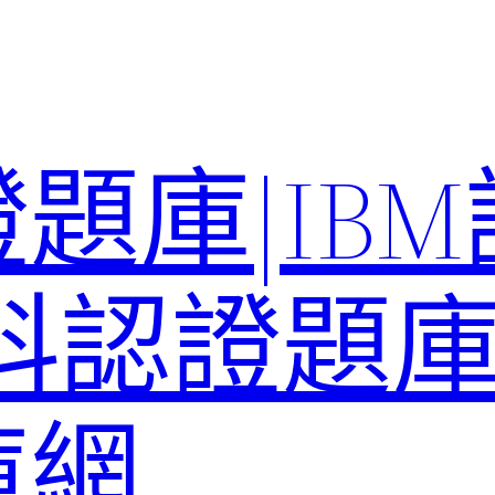
題庫|IB
科認證題庫–
庫網