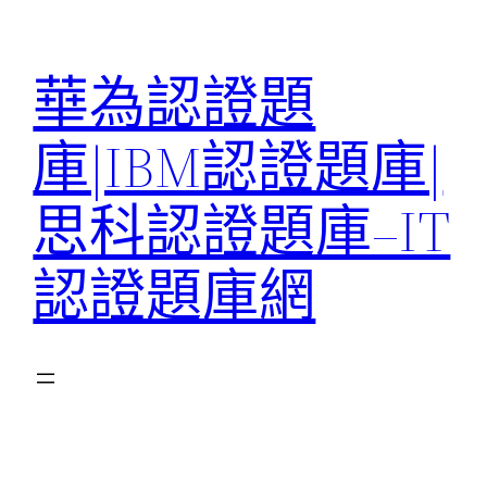
跳
至
華為認證題
主
要
庫|IBM認證題庫|
內
容
思科認證題庫–IT
認證題庫網