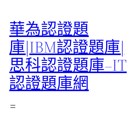
跳
至
華為認證題
主
要
庫|IBM認證題庫|
內
容
思科認證題庫–IT
認證題庫網