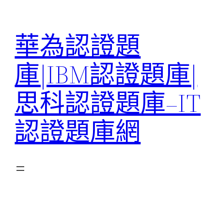
跳
至
華為認證題
主
要
庫|IBM認證題庫|
內
容
思科認證題庫–IT
認證題庫網