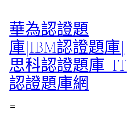
跳
至
華為認證題
主
要
庫|IBM認證題庫|
內
容
思科認證題庫–IT
認證題庫網