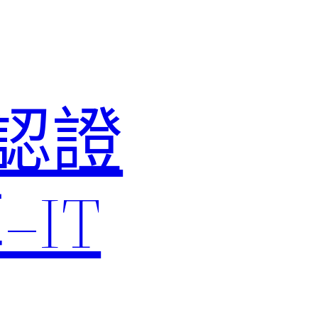
M認證
IT