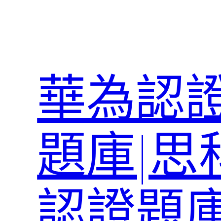
跳
至
主
要
內
華為認證
容
題庫|思
認證題