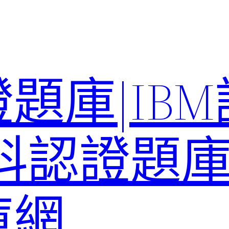
題庫|IB
科認證題庫–
庫網