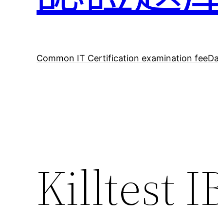
Common IT Certification examination fee
Da
Killtest