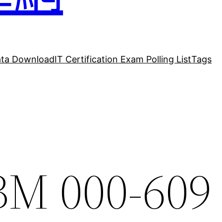
ta Download
IT Certification Exam Polling List
Tags
 IBM 000-60