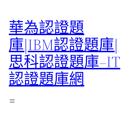
跳
至
華為認證題
主
要
庫|IBM認證題庫|
內
容
思科認證題庫–IT
認證題庫網