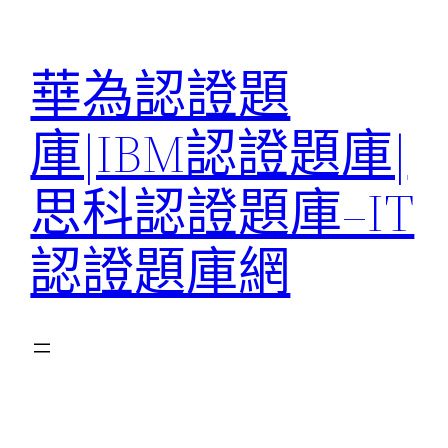
跳
至
華為認證題
主
要
庫|IBM認證題庫|
內
容
思科認證題庫–IT
認證題庫網