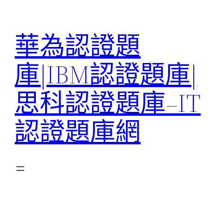
跳
至
華為認證題
主
要
庫|IBM認證題庫|
內
容
思科認證題庫–IT
認證題庫網