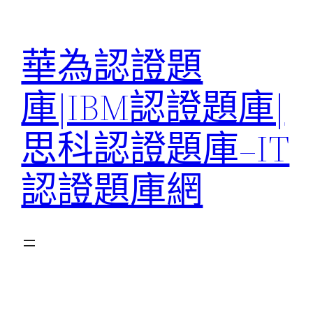
跳
至
華為認證題
主
要
庫|IBM認證題庫|
內
容
思科認證題庫–IT
認證題庫網