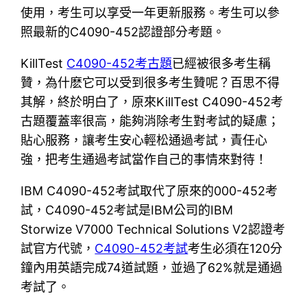
使用，考生可以享受一年更新服務。考生可以參
照最新的C4090-452認證部分考題。
KillTest
C4090-452考古題
已經被很多考生稱
贊，為什麽它可以受到很多考生贊呢？百思不得
其解，終於明白了，原來KillTest C4090-452考
古題覆蓋率很高，能夠消除考生對考試的疑慮；
貼心服務，讓考生安心輕松通過考試，責任心
強，把考生通過考試當作自己的事情來對待！
IBM C4090-452考試取代了原來的000-452考
試，C4090-452考試是IBM公司的IBM
Storwize V7000 Technical Solutions V2認證考
試官方代號，
C4090-452考試
考生必須在120分
鐘內用英語完成74道試題，並過了62%就是通過
考試了。