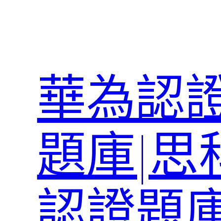
跳
至
主
要
內
華為認證
容
題庫|思
認證題