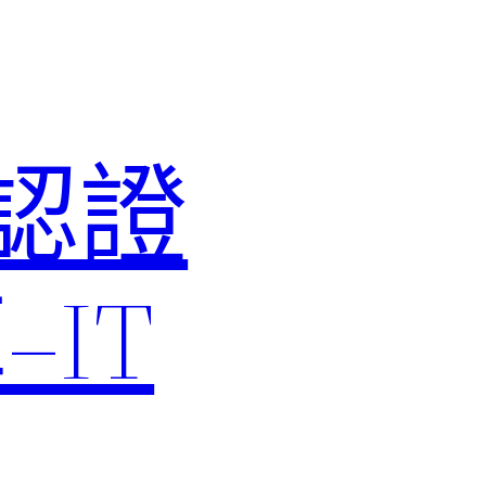
M認證
IT