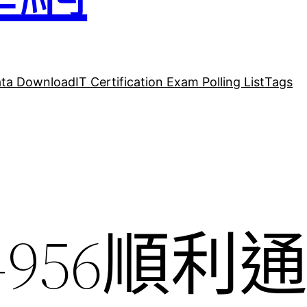
ta Download
IT Certification Exam Polling List
Tags
T-956順利