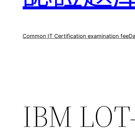
Common IT Certification examination fee
Da
IBM LO