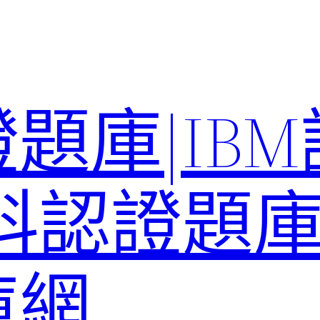
題庫|IB
科認證題庫–
庫網