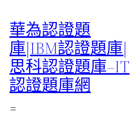
跳
至
華為認證題
主
要
庫|IBM認證題庫|
內
容
思科認證題庫–IT
認證題庫網