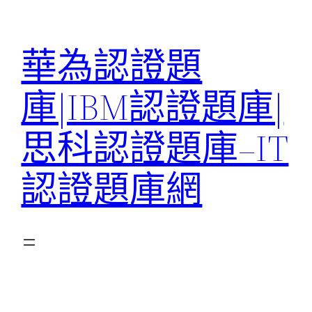
跳
至
華為認證題
主
要
庫|IBM認證題庫|
內
容
思科認證題庫–IT
認證題庫網