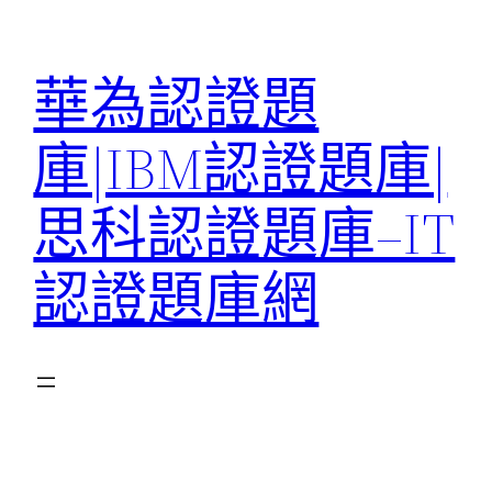
跳
至
華為認證題
主
要
庫|IBM認證題庫|
內
容
思科認證題庫–IT
認證題庫網