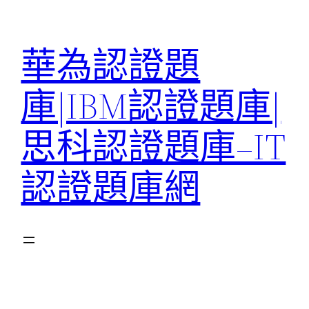
跳
至
華為認證題
主
要
庫|IBM認證題庫|
內
容
思科認證題庫–IT
認證題庫網