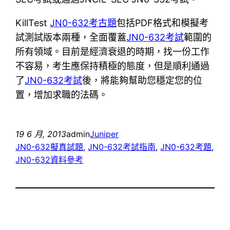
KillTest
JN0-632考古題
包括PDF格式和模擬考
試測試版本兩種，全面覆蓋
JN0-632考試
範圍的
所有領域。目前是經濟衰退的時期，找一份工作
不容易，考生應保持積極的態度，但是順利通過
了
JN0-632考試
後，將能夠幫助您穩定您的位
置，增加求職的法碼。
19 6 月, 2013
admin
Juniper
JN0-632擬真試題
, 
JN0-632考試指南
, 
JN0-632考題
, 
JN0-632資料參考