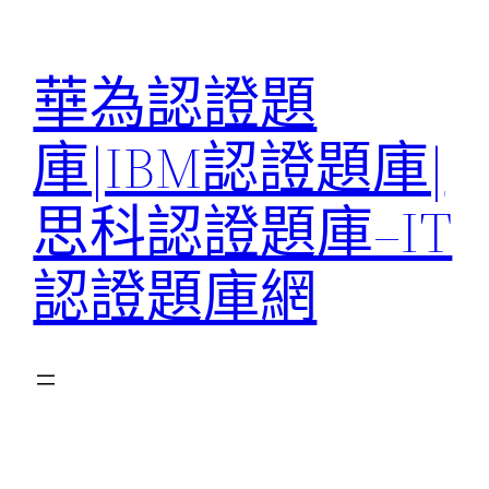
跳
至
華為認證題
主
要
庫|IBM認證題庫|
內
容
思科認證題庫–IT
認證題庫網