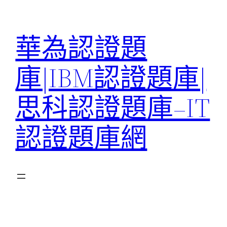
跳
至
華為認證題
主
要
庫|IBM認證題庫|
內
容
思科認證題庫–IT
認證題庫網