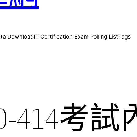
ta Download
IT Certification Exam Polling List
Tags
t 70-414考