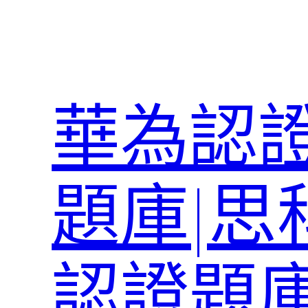
跳
至
主
要
內
華為認證
容
題庫|思
認證題