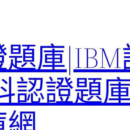
題庫|IB
科認證題庫–
庫網