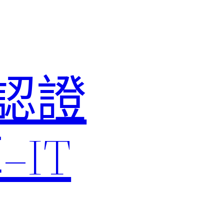
M認證
IT