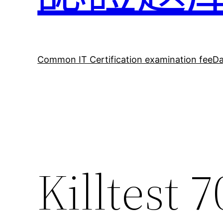
Common IT Certification examination fee
Da
Killtes