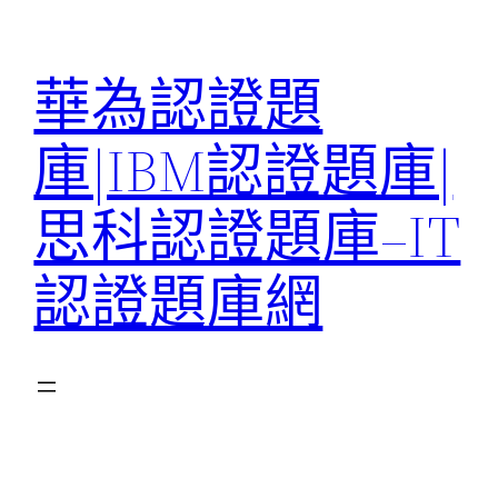
跳
至
華為認證題
主
要
庫|IBM認證題庫|
內
容
思科認證題庫–IT
認證題庫網