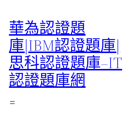
跳
至
華為認證題
主
要
庫|IBM認證題庫|
內
容
思科認證題庫–IT
認證題庫網