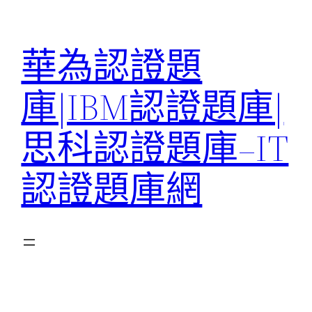
跳
至
華為認證題
主
要
庫|IBM認證題庫|
內
容
思科認證題庫–IT
認證題庫網