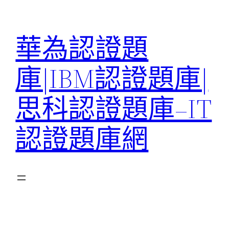
跳
至
華為認證題
主
要
庫|IBM認證題庫|
內
容
思科認證題庫–IT
認證題庫網