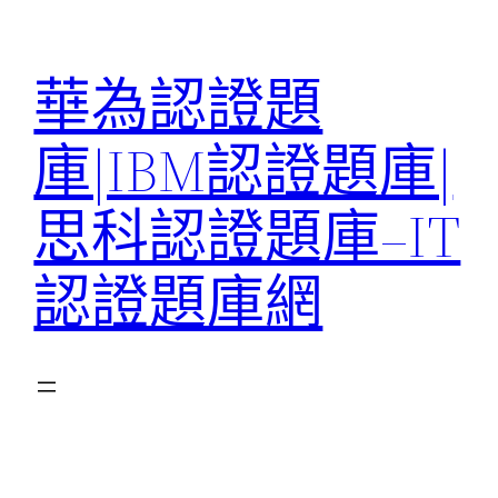
跳
至
華為認證題
主
要
庫|IBM認證題庫|
內
容
思科認證題庫–IT
認證題庫網