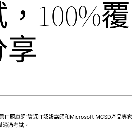
，100%
分享
st專業IT題庫網”資深IT認證講師和Microsoft MCSD產
次輕鬆通過考試。