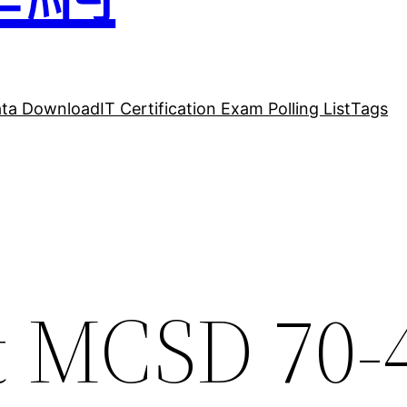
ta Download
IT Certification Exam Polling List
Tags
t MCSD 70-