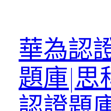
跳
至
主
要
內
華為認證
容
題庫|思
認證題