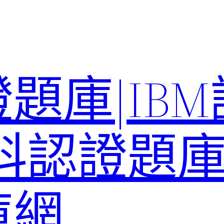
題庫|IB
科認證題庫–
庫網