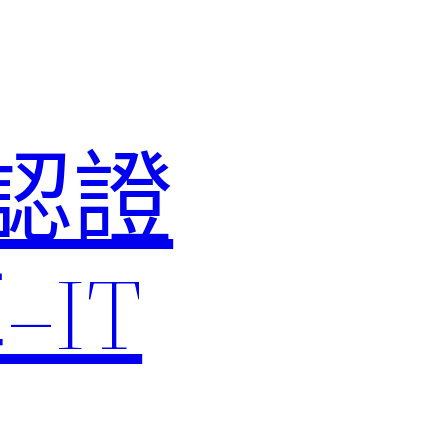
M認證
IT