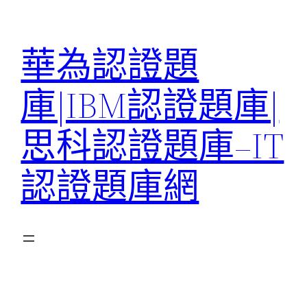
跳
至
華為認證題
主
要
庫|IBM認證題庫|
內
容
思科認證題庫–IT
認證題庫網