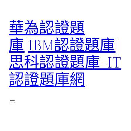
跳
至
華為認證題
主
要
庫|IBM認證題庫|
內
容
思科認證題庫–IT
認證題庫網