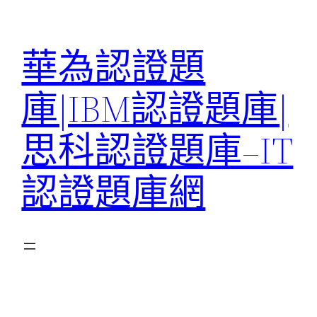
跳
至
華為認證題
主
要
庫|IBM認證題庫|
內
容
思科認證題庫–IT
認證題庫網