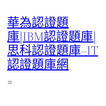
跳
至
華為認證題
主
要
庫|IBM認證題庫|
內
容
思科認證題庫–IT
認證題庫網