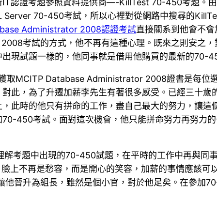
認證考題參照資料提供商—-KillTest 70-450考
rver 70-450考試，所以心裡對從網路中搜尋的KillT
abase Administrator 2008認證考試
直接關系到他會不會加薪
trator 2008考試的方式，他不再有這種心理。既來之則安之，對
出現試題一樣的，他同事就是借用他購買的最新的70-4
CITP Database Administrator 2008
。對此，為了升遷加薪李先生有著很多感受。已經三十歲
上，此時的他只有拼命的工作，盡自己最大的努力，讓這
0考試。面對這次機會，他只能拼命努力再努力的去獲取MCITP D
題內容，理解考題中出現的70-450試題，在平時的工作中再
，臉上不再是愁容，而是開心的笑容，加薪的事情應該可
r 2008證書，讓他晉升為組長，雖然是個小官，對於他足矣。在參加