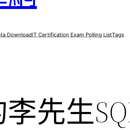
ta Download
IT Certification Exam Polling List
Tags
李先生SQ