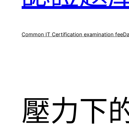
Common IT Certification examination fee
Da
壓力下的