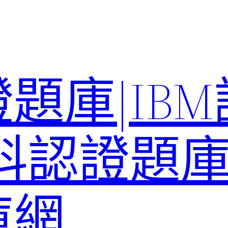
題庫|IB
科認證題庫–
庫網