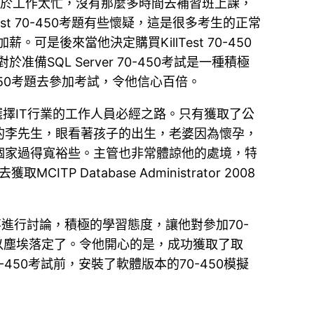
題。由於工作太忙，沒有那麼多時間去補習班上課，
est 70-450考題有些懷疑，這是很多考生的正常
。可是後來當他決定購買KillTest 70-450
於准備SQL Server 70-450考試是一種積極
50考題去參加考試，令他信心百倍。
證書是每位選擇IT行業的工作人員必經之路。只有獲取了公
的李先生，眼看著孩子的出生，老婆因為懷孕，
個家過得寬裕些。主管也非常體諒他的處境，特
atabase Administrator 2008
與同事進行討論，積極的學習態度，讓他對參加70-
以塵埃落定了。令他開心的是，成功獲取了取
70-450考試前，安裝了軟體版本的70-450模擬