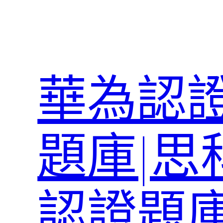
跳
至
主
要
內
華為認證
容
題庫|思
認證題