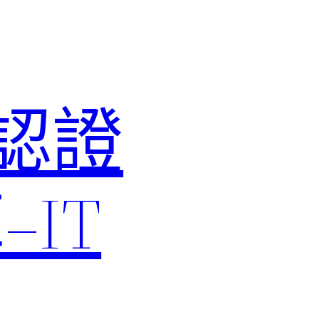
M認證
IT