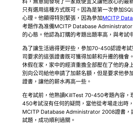
料，無意間發現了一家既便宜又讓他放心的最新IT
只有選用這種方式既可。因為是第一次參加SQL Se
心理。他顯得特別緊張，因為參加
MCITP Dat
考題作為准備MCITP Database Adminis
的心態。他認為訂購的考題出題率高，與考試中
為了讓生活過得更好些，參加70-450認證考試獲取M
司要求的這張證書既可獲得加薪和升遷的機會
休假在家，家中的經濟重擔全部壓在了他的身
別向公司給他申請了加薪名額，但是要求他參加70-45
證書，讓他的薪水再高一些。
在考試前，他熟讀KillTest 70-450考
450考試沒有任何的疑問，當他從考場走出時
MCITP Database Administrato
試題，成功順利過關。