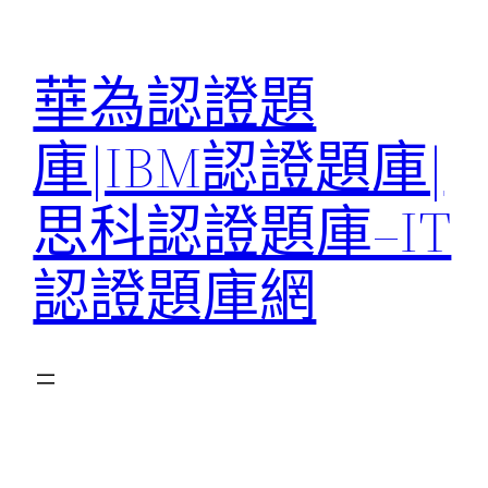
跳
至
華為認證題
主
要
庫|IBM認證題庫|
內
容
思科認證題庫–IT
認證題庫網