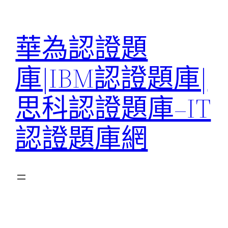
跳
至
華為認證題
主
要
庫|IBM認證題庫|
內
容
思科認證題庫–IT
認證題庫網