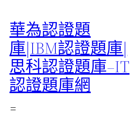
跳
至
華為認證題
主
要
庫|IBM認證題庫|
內
容
思科認證題庫–IT
認證題庫網