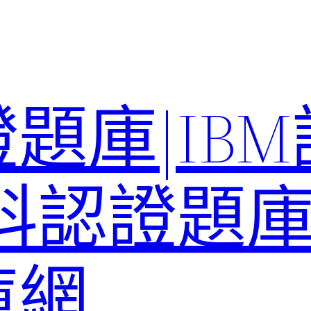
題庫|IB
科認證題庫–
庫網