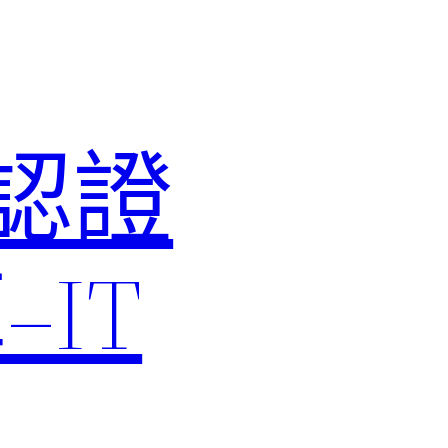
M認證
IT