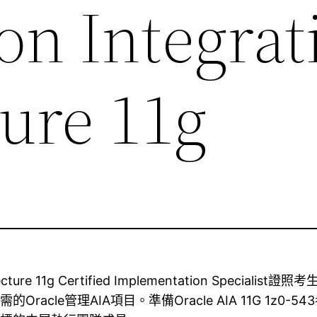
on Integrat
ture 11g
rchitecture 11g Certified Implementation Sp
需的Oracle管理AIA項目。準備Oracle AIA 11G 1