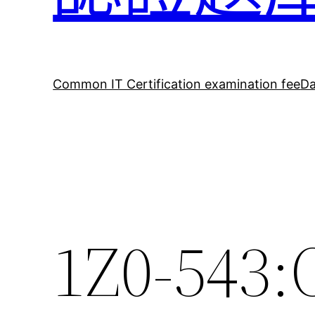
Common IT Certification examination fee
Da
1Z0-543: