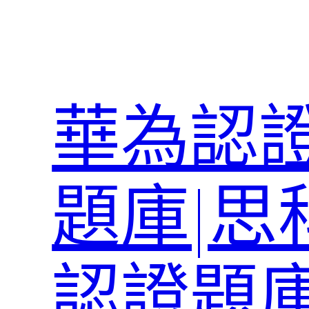
跳
至
主
要
內
華為認證
容
題庫|思
認證題