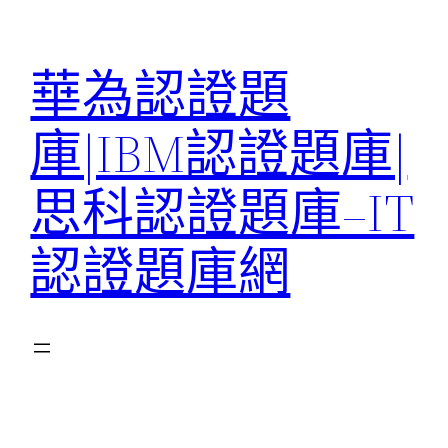
跳
至
華為認證題
主
要
庫|IBM認證題庫|
內
容
思科認證題庫–IT
認證題庫網