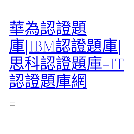
跳
至
華為認證題
主
要
庫|IBM認證題庫|
內
容
思科認證題庫–IT
認證題庫網