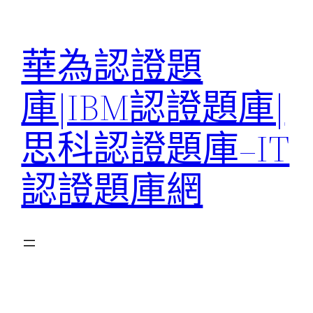
跳
至
華為認證題
主
要
庫|IBM認證題庫|
內
容
思科認證題庫–IT
認證題庫網