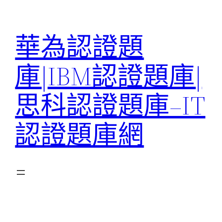
跳
至
華為認證題
主
要
庫|IBM認證題庫|
內
容
思科認證題庫–IT
認證題庫網