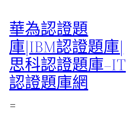
跳
至
華為認證題
主
要
庫|IBM認證題庫|
內
容
思科認證題庫–IT
認證題庫網