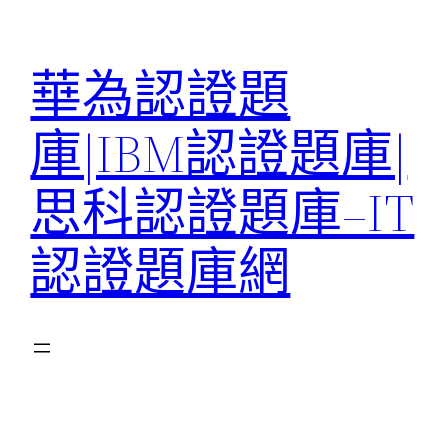
跳
至
華為認證題
主
要
庫|IBM認證題庫|
內
容
思科認證題庫–IT
認證題庫網