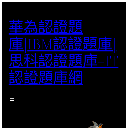
跳
至
華為認證題
主
要
庫|IBM認證題庫|
內
容
思科認證題庫–IT
認證題庫網