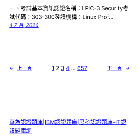
一、考試基本資訊認證名稱：LPIC-3 Security考
試代碼：303-300發證機構：Linux Prof…
4 7 月, 2026
1
2
3
4
…
657
←
上一頁
下一頁
→
華為認證題庫|IBM認證題庫|思科認證題庫–IT認
證題庫網