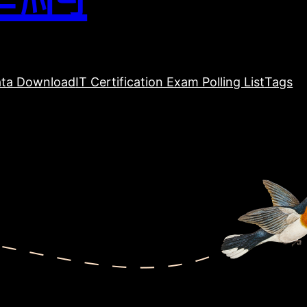
ta Download
IT Certification Exam Polling List
Tags