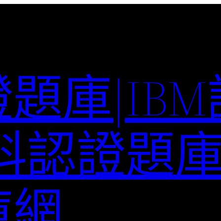
題庫|IB
科認證題庫–
庫網