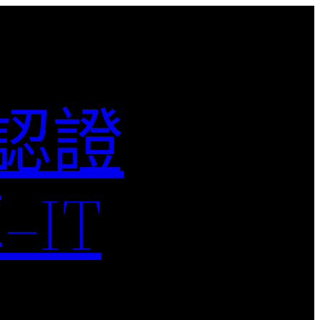
M認證
IT