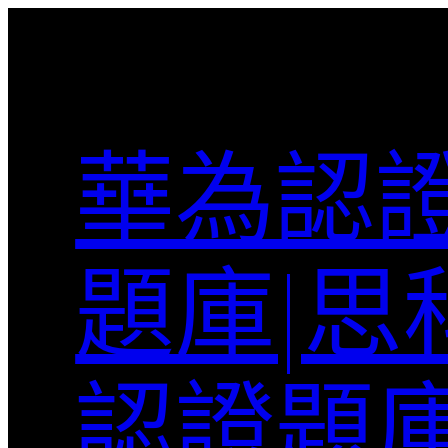
跳
至
主
要
內
華為認證
容
題庫|思
認證題