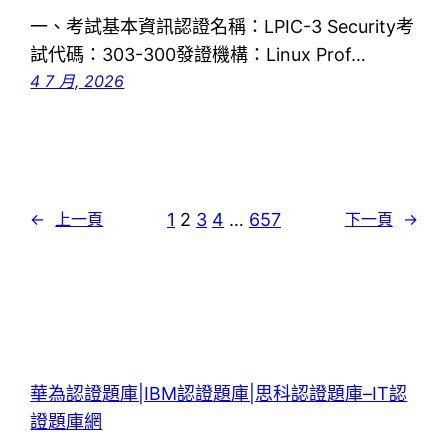
一、考試基本資訊認證名稱：LPIC-3 Security考
試代碼：303-300發證機構：Linux Prof…
4 7 月, 2026
1
2
3
4
…
657
←
上一頁
下一頁
→
華為認證題庫|IBM認證題庫|思科認證題庫–IT認
證題庫網