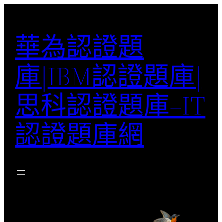
跳
至
華為認證題
主
要
庫|IBM認證題庫|
內
容
思科認證題庫–IT
認證題庫網