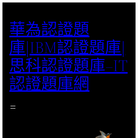
跳
至
華為認證題
主
要
庫|IBM認證題庫|
內
容
思科認證題庫–IT
認證題庫網