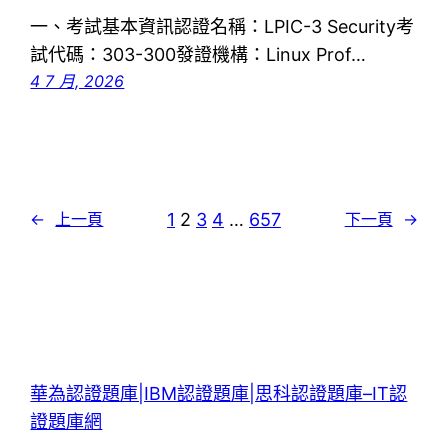
一、考試基本資訊認證名稱：LPIC-3 Security考
試代碼：303-300發證機構：Linux Prof…
4 7 月, 2026
1
2
3
4
…
657
←
上一頁
下一頁
→
華為認證題庫|IBM認證題庫|思科認證題庫–IT認
證題庫網