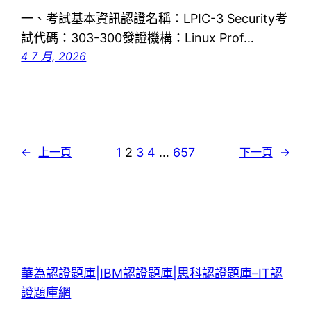
一、考試基本資訊認證名稱：LPIC-3 Security考
試代碼：303-300發證機構：Linux Prof…
4 7 月, 2026
1
2
3
4
…
657
←
上一頁
下一頁
→
華為認證題庫|IBM認證題庫|思科認證題庫–IT認
證題庫網