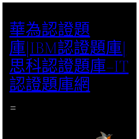
跳
至
華為認證題
主
要
庫|IBM認證題庫|
內
容
思科認證題庫–IT
認證題庫網