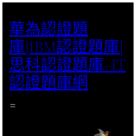
跳
至
華為認證題
主
要
庫|IBM認證題庫|
內
容
思科認證題庫–IT
認證題庫網