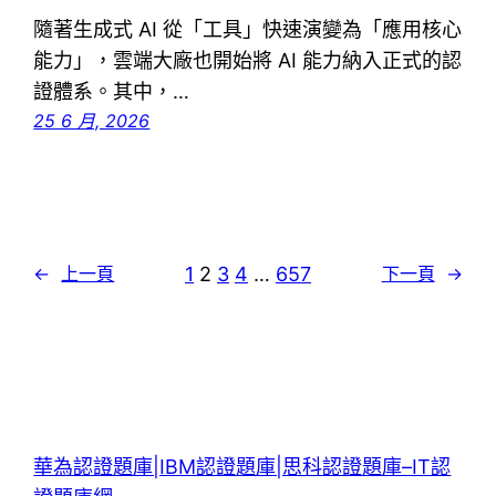
隨著生成式 AI 從「工具」快速演變為「應用核心
能力」，雲端大廠也開始將 AI 能力納入正式的認
證體系。其中，…
25 6 月, 2026
1
2
3
4
…
657
←
上一頁
下一頁
→
華為認證題庫|IBM認證題庫|思科認證題庫–IT認