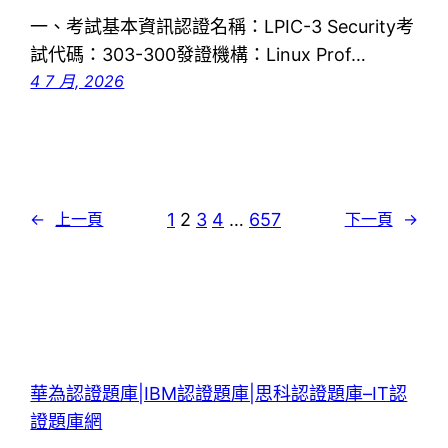
一、考試基本資訊認證名稱：LPIC-3 Security考
試代碼：303-300發證機構：Linux Prof…
4 7 月, 2026
1
2
3
4
…
657
←
上一頁
下一頁
→
華為認證題庫|IBM認證題庫|思科認證題庫–IT認
證題庫網