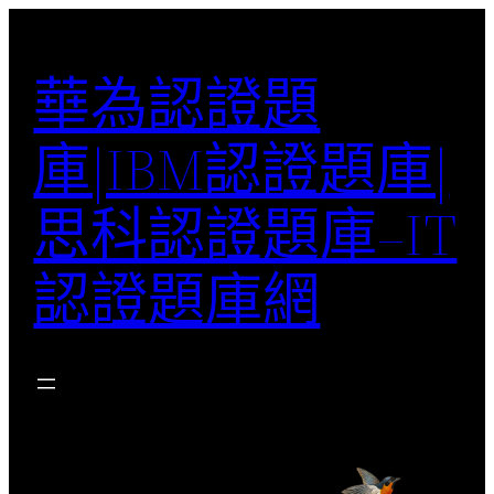
跳
至
華為認證題
主
要
庫|IBM認證題庫|
內
容
思科認證題庫–IT
認證題庫網