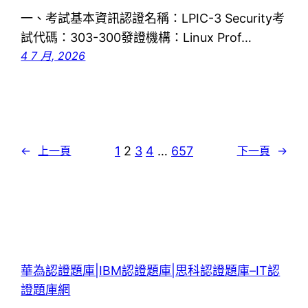
一、考試基本資訊認證名稱：LPIC-3 Security考
試代碼：303-300發證機構：Linux Prof…
4 7 月, 2026
1
2
3
4
…
657
←
上一頁
下一頁
→
華為認證題庫|IBM認證題庫|思科認證題庫–IT認
證題庫網