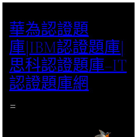
跳
至
華為認證題
主
要
庫|IBM認證題庫|
內
容
思科認證題庫–IT
認證題庫網