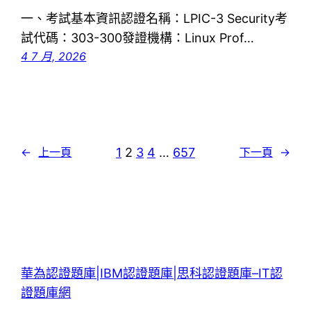
一、考試基本資訊認證名稱：LPIC-3 Security考
試代碼：303-300發證機構：Linux Prof…
4 7 月, 2026
1
2
3
4
…
657
←
上一頁
下一頁
→
華為認證題庫|IBM認證題庫|思科認證題庫–IT認
證題庫網