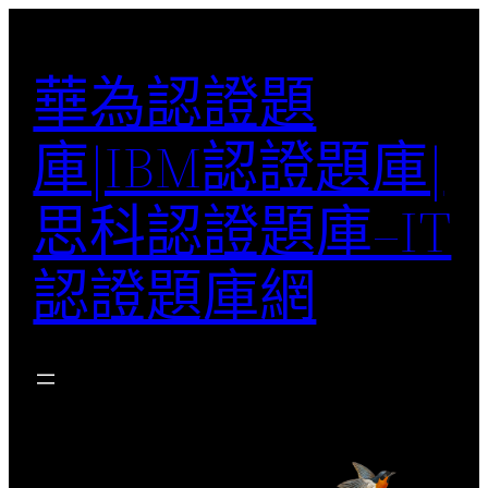
跳
至
華為認證題
主
要
庫|IBM認證題庫|
內
容
思科認證題庫–IT
認證題庫網